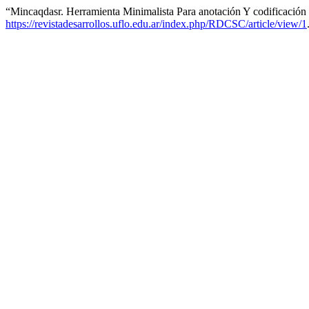
“Mincaqdasr. Herramienta Minimalista Para anotación Y codificaci
https://revistadesarrollos.uflo.edu.ar/index.php/RDCSC/article/view/1