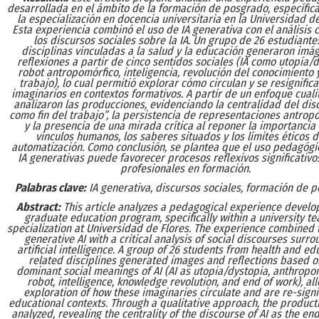
desarrollada en el ámbito de la formación de posgrado, específi
la especialización en docencia universitaria en la Universidad de
Esta experiencia combinó el uso de IA generativa con el análisis c
los discursos sociales sobre la IA. Un grupo de 26 estudiante
disciplinas vinculadas a la salud y la educación generaron imá
reflexiones a partir de cinco sentidos sociales (IA como utopía/d
robot antropomórfico, inteligencia, revolución del conocimiento y
trabajo), lo cual permitió explorar cómo circulan y se resignific
imaginarios en contextos formativos. A partir de un enfoque cualit
analizaron las producciones, evidenciando la centralidad del dis
como fin del trabajo”, la persistencia de representaciones antrop
y la presencia de una mirada crítica al reponer la importancia 
vínculos humanos, los saberes situados y los límites éticos d
automatización. Como conclusión, se plantea que el uso pedagógi
IA generativas puede favorecer procesos reflexivos significativo
profesionales en formación.
Palabras clave:
IA generativa, discursos sociales, formación de 
Abstract:
This article analyzes a pedagogical experience develo
graduate education program, specifically within a university te
specialization at Universidad de Flores. The experience combined 
generative AI with a critical analysis of social discourses surr
artificial intelligence. A group of 26 students from health and ed
related disciplines generated images and reflections based on
dominant social meanings of AI (AI as utopia/dystopia, anthrop
robot, intelligence, knowledge revolution, and end of work), al
exploration of how these imaginaries circulate and are re-signi
educational contexts. Through a qualitative approach, the product
analyzed, revealing the centrality of the discourse of AI as the end