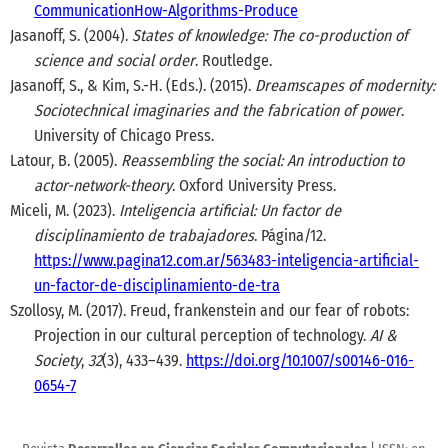
CommunicationHow-Algorithms-Produce
Jasanoff, S. (2004).
States of knowledge: The co-production of
science and social order
. Routledge.
Jasanoff, S., & Kim, S.-H. (Eds.). (2015).
Dreamscapes of modernity:
Sociotechnical imaginaries and the fabrication of power
.
University of Chicago Press.
Latour, B. (2005).
Reassembling the social: An introduction to
actor-network-theory
. Oxford University Press.
Miceli, M. (2023).
Inteligencia artificial: Un factor de
disciplinamiento de trabajadores
. Página/12.
https://www.pagina12.com.ar/563483-inteligencia-artificial-
un-factor-de-disciplinamiento-de-tra
Szollosy, M. (2017). Freud, frankenstein and our fear of robots:
Projection in our cultural perception of technology.
AI &
Society
,
32
(3), 433–439.
https://doi.org/10.1007/s00146-016-
0654-7