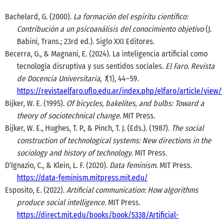
Bachelard, G. (2000).
La formación del espíritu científico:
Contribución a un psicoanálisis del conocimiento objetivo
(J.
Babini, Trans.; 23rd ed.). Siglo XXI Editores.
Becerra, G., & Magnani, E. (2024). La inteligencia artificial como
tecnología disruptiva y sus sentidos sociales.
El Faro. Revista
de Docencia Universitaria
,
1
(1), 44–59.
https://revistaelfaro.uflo.edu.ar/index.php/elfaro/article/view/
Bijker, W. E. (1995).
Of bicycles, bakelites, and bulbs: Toward a
theory of sociotechnical change
. MIT Press.
Bijker, W. E., Hughes, T. P., & Pinch, T. J. (Eds.). (1987).
The social
construction of technological systems: New directions in the
sociology and history of technology
. MIT Press.
D’Ignazio, C., & Klein, L. F. (2020).
Data feminism
. MIT Press.
https://data-feminism.mitpress.mit.edu/
Esposito, E. (2022).
Artificial communication: How algorithms
produce social intelligence
. MIT Press.
https://direct.mit.edu/books/book/5338/Artificial-